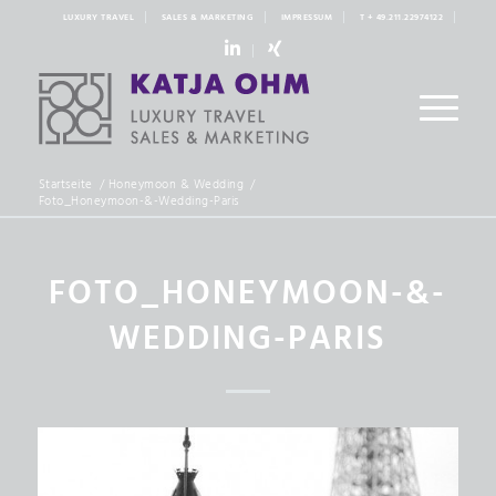
LUXURY TRAVEL
SALES & MARKETING
IMPRESSUM
T + 49.211.22974122
linkedin
xing
Startseite
/
Honeymoon & Wedding
/
Foto_Honeymoon-&-Wedding-Paris
FOTO_HONEYMOON-&-
WEDDING-PARIS