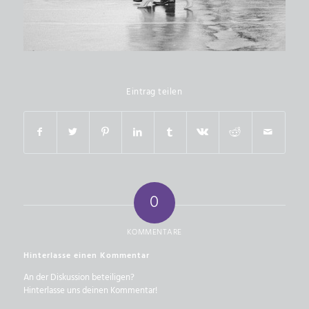
Eintrag teilen
0
KOMMENTARE
Hinterlasse einen Kommentar
An der Diskussion beteiligen?
Hinterlasse uns deinen Kommentar!