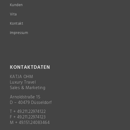
Kunden
Vita
Kontakt
Impressum
KONTAKTDATEN
KATJA OHM
Luxury Travel
Sales & Marketing
Arnoldstraße 15
D – 40479 Düsseldorf
T + 49.211.22974122
F + 49.211.22974123
M + 49.151.24083464