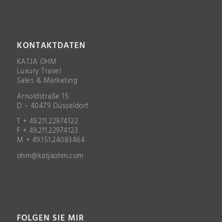
KONTAKTDATEN
KATJA OHM
Luxury Travel
Sales & Marketing
Arnoldstraße 15
D – 40479 Düsseldorf
T + 49.211.22974122
F + 49.211.22974123
M + 49.151.24083464
ohm@katjaohm.com
FOLGEN SIE MIR