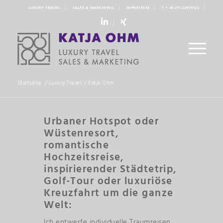
LUXURY TRAVEL
SALES & MARKETING
IMPRESSUM
T + 49.211.22974122
linkedin
xing
Startseite
/
Luxury Travel
/
Katja Ohm
Urbaner Hotspot oder
Wüstenresort,
romantische
Hochzeitsreise,
inspirierender Städtetrip,
Golf-Tour oder luxuriöse
Kreuzfahrt um die ganze
Welt:
Ich entwerfe individuelle Traumreisen