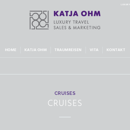
LUXURY
HOME
KATJA OHM
TRAUMREISEN
VITA
KONTAKT
CRUISES
CRUISES