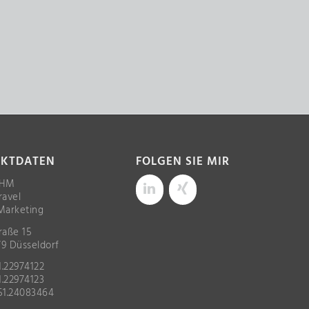
KTDATEN
FOLGEN SIE MIR
OHM
ravel
Marketing
raße 15
9 Düsseldorf
1.22974122
1.22974123
51.24083464