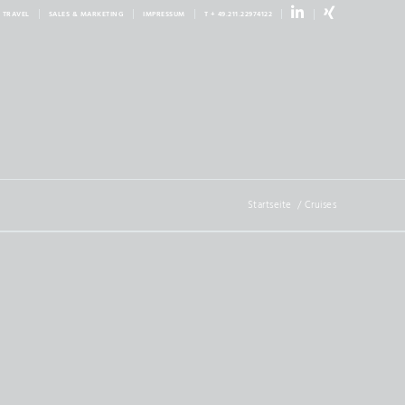
linkedin
xing
 TRAVEL
SALES & MARKETING
IMPRESSUM
T + 49.211.22974122
Startseite
/
Cruises