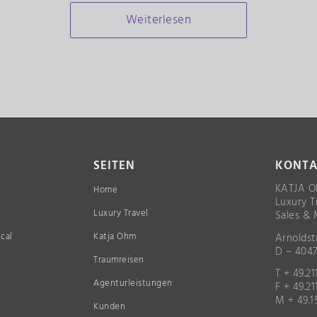
Weiterlesen
SEITEN
KONTA
KATJA 
Home
Luxury T
Luxury Travel
Sales & 
cal
Katja Ohm
Arnoldst
D – 4047
Traumreisen
T + 49.21
Agenturleistungen
F + 49.21
M + 49.1
Kunden